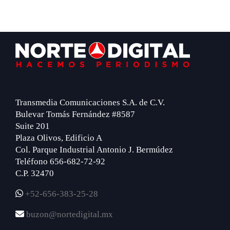
Footer
Transmedia Comunicaciones S.A. de C.V.
Bulevar Tomás Fernández #8587
Suite 201
Plaza Olivos, Edificio A
Col. Parque Industrial Antonio J. Bermúdez
Teléfono 656-682-72-92
C.P. 32470
+52-656-383-25-28
buzon@nortedigital.mx