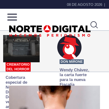
08 DE AGOSTO 2026
Norte
Más
de
que
Ciudad
noticias,
Juárez
hacemos periodismo
DON MIRONE
CREMATORIO
DEL HORROR
Wendy Chávez,
la carta fuerte
Cobertura
para la nueva
especial de
Fiscalía
Norte
autónoma
Digital:
Donde la
verdad
arde… pero