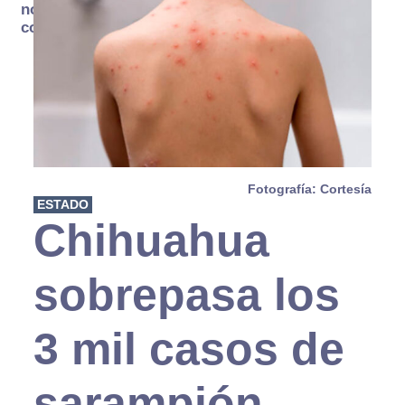
no se
consume
Fotografía: Cortesía
ESTADO
Chihuahua
sobrepasa los
3 mil casos de
sarampión