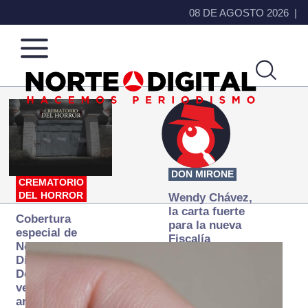
08 DE AGOSTO 2026
Norte
Más
de
que
Ciudad
noticias,
Juárez
hacemos periodismo
DON MIRONE
CREMATORIO
DEL HORROR
Wendy Chávez,
la carta fuerte
Cobertura
para la nueva
especial de
Fiscalía
Norte
autónoma
Digital:
Donde la
verdad
arde… pero