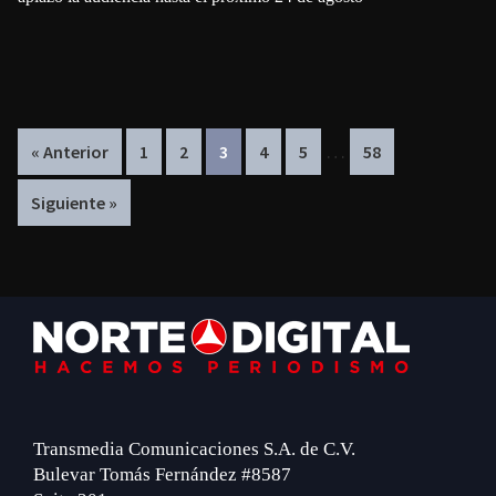
Interim
…
Page
Page
Page
Page
Page
Page
« Anterior
1
2
3
4
5
58
pages
Siguiente »
omitted
Footer
Transmedia Comunicaciones S.A. de C.V.
Bulevar Tomás Fernández #8587