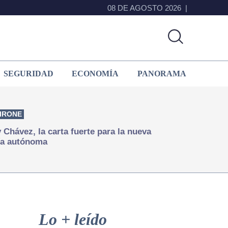
08 DE AGOSTO 2026
SEGURIDAD
ECONOMÍA
PANORAMA
IRONE
Chávez, la carta fuerte para la nueva
ía autónoma
Primary
Sidebar
Lo + leído