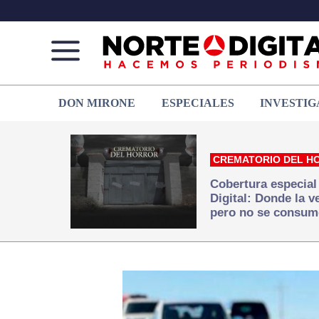
Norte
Más
DON MIRONE
ESPECIALES
INVESTIG
de
que
Ciudad
noticias,
Juárez
hacemos periodismo
CREMATORIO DEL H
Cobertura especial
Digital: Donde la 
pero no se consum