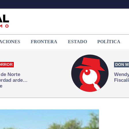
ACIONES
FRONTERA
ESTADO
POLÍTICA
ORROR
DON M
 de Norte
Wendy 
verdad arde…
Fiscal
e