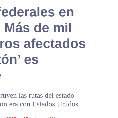
federales en
 Más de mil
ros afectados
tón’ es
e
uyen las rutas del estado
frontera con Estados Unidos