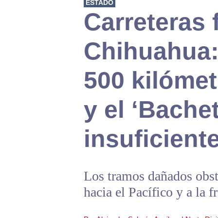
ESTADO
Carreteras 
Chihuahua:
500 kilómet
y el ‘Bache
insuficient
Los tramos dañados obstr
hacia el Pacífico y a la 