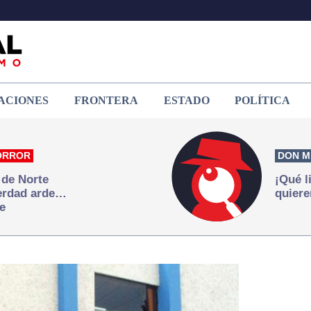
ACIONES
FRONTERA
ESTADO
POLÍTICA
ORROR
DON M
 de Norte
¡Qué l
verdad arde…
quiere
e