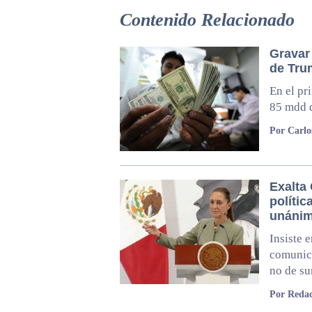
Contenido Relacionado
Gravar
de Tru
En el pr
85 mdd 
Por Carl
Exalta
polític
unánim
Insiste 
comunica
no de s
Por Redac