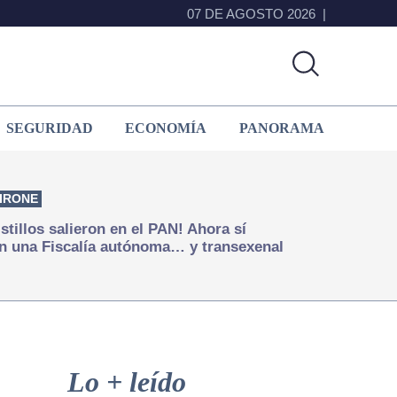
07 DE AGOSTO 2026
SEGURIDAD
ECONOMÍA
PANORAMA
IRONE
istillos salieron en el PAN! Ahora sí
n una Fiscalía autónoma… y transexenal
Primary
Sidebar
Lo + leído