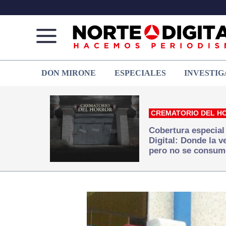
Norte
Más
DON MIRONE
ESPECIALES
INVESTIG
de
que
Ciudad
noticias,
Juárez
hacemos periodismo
CREMATORIO DEL H
Cobertura especial
Digital: Donde la 
pero no se consum