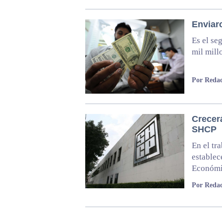
Enviar
Es el se
mil mill
Por Redac
Crecer
SHCP
En el tr
establec
Económi
Por Redac