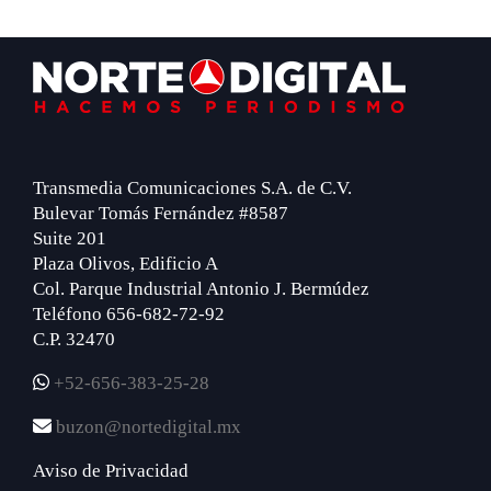
Footer
Transmedia Comunicaciones S.A. de C.V.
Bulevar Tomás Fernández #8587
Suite 201
Plaza Olivos, Edificio A
Col. Parque Industrial Antonio J. Bermúdez
Teléfono 656-682-72-92
C.P. 32470
+52-656-383-25-28
buzon@nortedigital.mx
Aviso de Privacidad