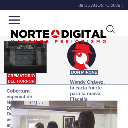
08 DE AGOSTO 2026
Norte
Más
de
que
Ciudad
noticias,
Juárez
hacemos periodismo
DON MIRONE
CREMATORIO
DEL HORROR
Wendy Chávez,
la carta fuerte
Cobertura
para la nueva
especial de
Fiscalía
Norte
autónoma
Digital:
Donde la
verdad
arde… pero