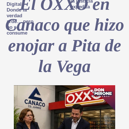
El OXXO en
la justicia
Digital:
expedita
Donde la
verdad
Canaco que hizo
arde… pero
no se
consume
enojar a Pita de
la Vega