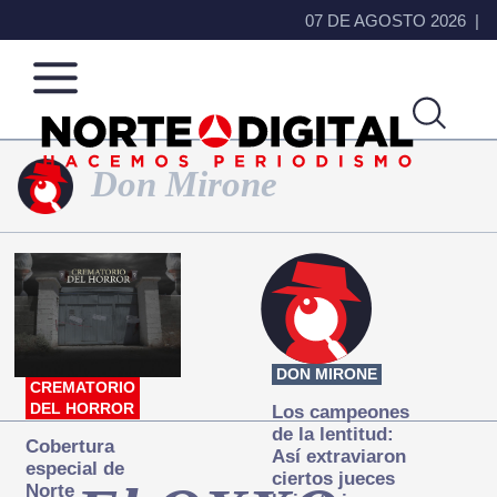
07 DE AGOSTO 2026
Don Mirone
Norte
Más
de
que
Ciudad
noticias,
Juárez
hacemos periodismo
DON MIRONE
CREMATORIO
DEL HORROR
Los campeones
de la lentitud:
Cobertura
Así extraviaron
especial de
ciertos jueces
Norte