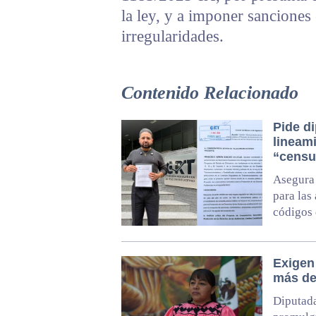
la ley, y a imponer sanciones
irregularidades.
Contenido Relacionado
Pide d
lineam
“censu
Asegura 
para las
códigos 
Exigen
más de
Diputada