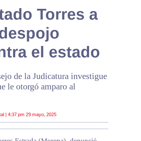
tado Torres a
“despojo
ntra el estado
jo de la Judicatura investigue
ue le otorgó amparo al
al |
4:37 pm
29 mayo, 2025
orres Estrada (Morena), denunció