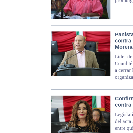
promulgu
Panist
contra 
Moren
Líder de
Cuauhtém
a cerrar
organiz
Confir
contra
Legislat
del acta
entre qu