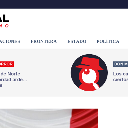
ACIONES
FRONTERA
ESTADO
POLÍTICA
ORROR
DON M
 de Norte
Los ca
verdad arde…
cierto
e