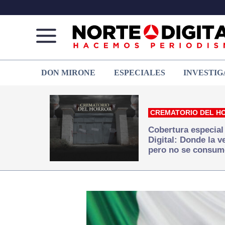
Norte
Más
DON MIRONE
ESPECIALES
INVESTIG
de
que
Ciudad
noticias,
Juárez
hacemos periodismo
CREMATORIO DEL H
Cobertura especial
Digital: Donde la 
pero no se consum