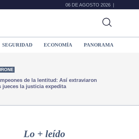
06 DE AGOSTO 2026
SEGURIDAD
ECONOMÍA
PANORAMA
IRONE
mpeones de la lentitud: Así extraviaron
s jueces la justicia expedita
Primary
Sidebar
Lo + leído