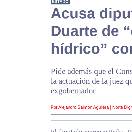
ESTADO
Acusa dipu
Duarte de 
hídrico” co
Pide además que el Conse
la actuación de la juez q
exgobernador
Por Alejandro Salmón Aguilera | Norte Digit
El diputado juarense Pedro T