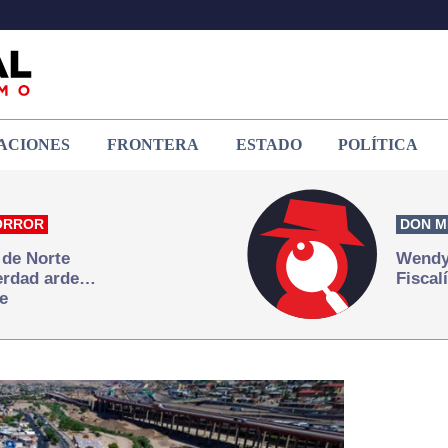
ACIONES
FRONTERA
ESTADO
POLÍTICA
ORROR
DON M
 de Norte
Wendy 
verdad arde…
Fiscal
e