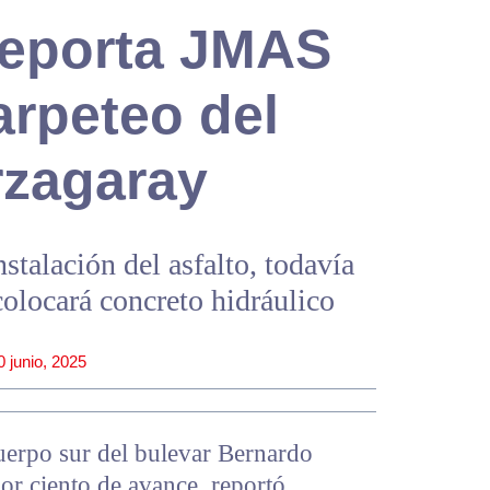
 reporta JMAS
arpeteo del
rzagaray
stalación del asfalto, todavía
colocará concreto hidráulico
0 junio, 2025
cuerpo sur del bulevar Bernardo
or ciento de avance, reportó