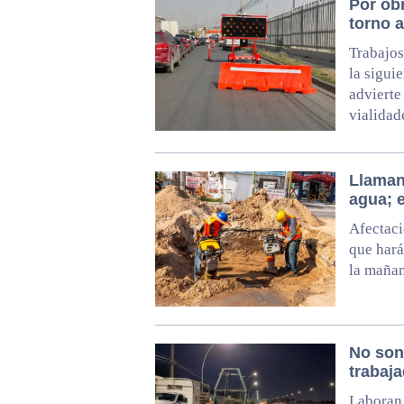
Por obr
torno 
Trabajos
la sigui
advierte
vialidad
Llaman
agua; 
Afectaci
que hará
la mañan
No son
trabaj
Laboran 