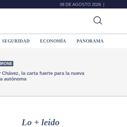
08 DE AGOSTO 2026
SEGURIDAD
ECONOMÍA
PANORAMA
IRONE
Chávez, la carta fuerte para la nueva
ía autónoma
Primary
Sidebar
Lo + leído