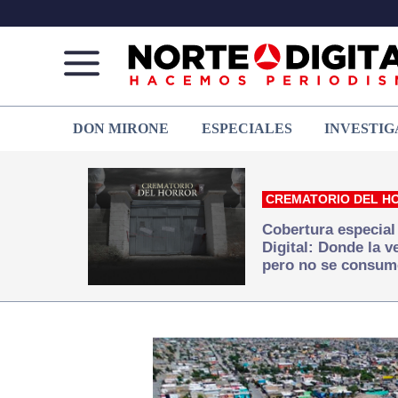
Norte
Más
DON MIRONE
ESPECIALES
INVESTIG
de
que
Ciudad
noticias,
Juárez
hacemos periodismo
CREMATORIO DEL H
Cobertura especial
Digital: Donde la 
pero no se consum