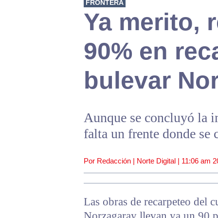
FRONTERA
Ya merito,
90% en rec
bulevar No
Aunque se concluyó la in
falta un frente donde se 
Por Redacción | Norte Digital |
11:06 am
2
Las obras de recarpeteo del 
Norzagaray llevan ya un 90 p