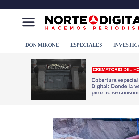
Norte
Más
DON MIRONE
ESPECIALES
INVESTIG
de
que
Ciudad
noticias,
Juárez
hacemos periodismo
CREMATORIO DEL H
Cobertura especial
Digital: Donde la 
pero no se consum