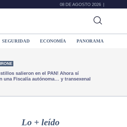
08 DE AGOSTO 2026
SEGURIDAD
ECONOMÍA
PANORAMA
IRONE
istillos salieron en el PAN! Ahora sí
n una Fiscalía autónoma… y transexenal
Primary
Sidebar
Lo + leído