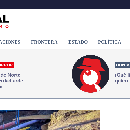
ACIONES
FRONTERA
ESTADO
POLÍTICA
ORROR
DON M
 de Norte
¡Qué l
verdad arde…
quiere
e