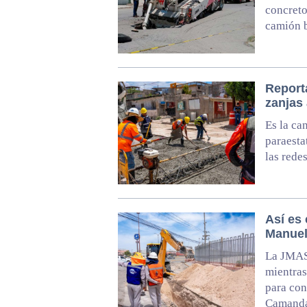
concret
camión 
Report
zanjas
Es la ca
paraesta
las rede
Así es
Manuel
La JMAS 
mientras
para con
Camanda