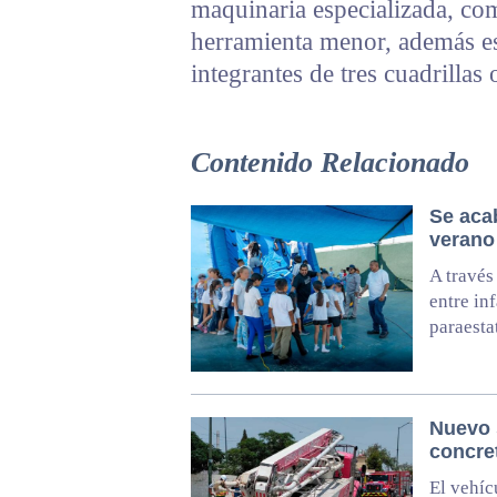
maquinaria especializada, co
herramienta menor, además es
integrantes de tres cuadrillas 
Contenido Relacionado
Se aca
verano
A través
entre in
paraesta
Nuevo 
concre
El vehíc