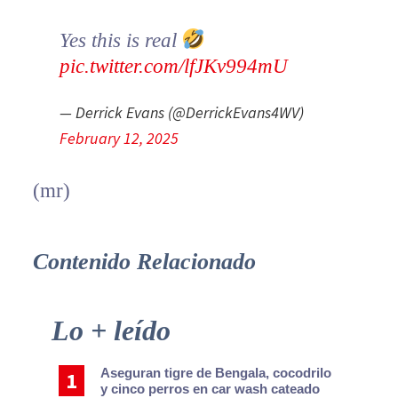
Yes this is real
pic.twitter.com/lfJKv994mU
— Derrick Evans (@DerrickEvans4WV)
February 12, 2025
(mr)
Contenido Relacionado
Primary
Lo + leído
Sidebar
Aseguran tigre de Bengala, cocodrilo
y cinco perros en car wash cateado