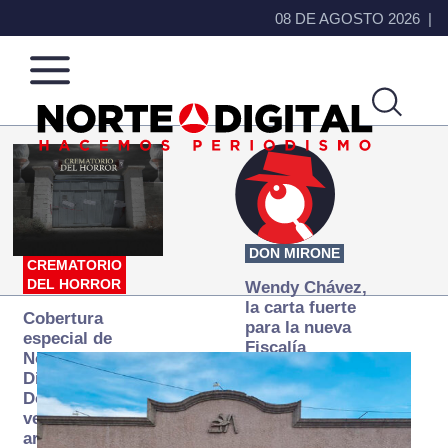
08 DE AGOSTO 2026
Norte
Más
de
que
Ciudad
noticias,
Juárez
hacemos periodismo
DON MIRONE
CREMATORIO
DEL HORROR
Wendy Chávez,
la carta fuerte
Cobertura
para la nueva
especial de
Fiscalía
Norte
autónoma
Digital:
Donde la
verdad
arde… pero