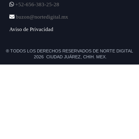
+52-656-383-25-28
buzon@nortedigital.mx
Aviso de Privacidad
® TODOS LOS DERECHOS RESERVADOS DE NORTE DIGITAL
2026 CIUDAD JUÁREZ, CHIH. MEX.