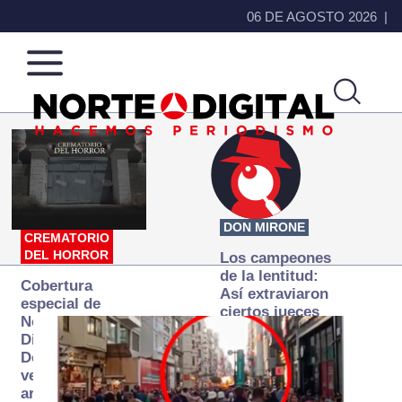
06 DE AGOSTO 2026
Norte
Más
de
que
Ciudad
noticias,
Juárez
hacemos periodismo
DON MIRONE
CREMATORIO
DEL HORROR
Los campeones
de la lentitud:
Cobertura
Así extraviaron
especial de
ciertos jueces
Norte
la justicia
Digital:
expedita
Donde la
verdad
arde… pero