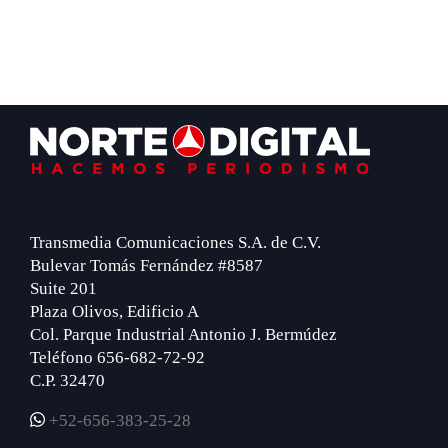
Footer
Transmedia Comunicaciones S.A. de C.V.
Bulevar Tomás Fernández #8587
Suite 201
Plaza Olivos, Edificio A
Col. Parque Industrial Antonio J. Bermúdez
Teléfono 656-682-72-92
C.P. 32470
+52-656-383-25-28