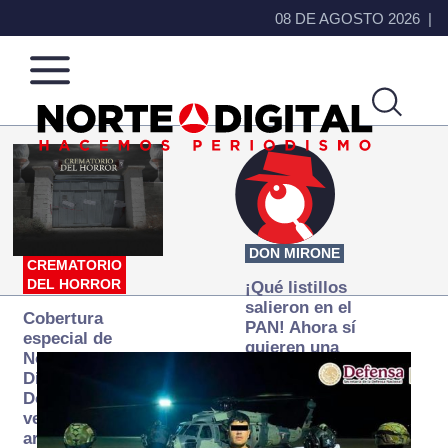
08 DE AGOSTO 2026
Norte
Más
de
que
Ciudad
noticias,
Juárez
hacemos periodismo
DON MIRONE
CREMATORIO
DEL HORROR
¡Qué listillos
salieron en el
Cobertura
PAN! Ahora sí
especial de
quieren una
Norte
Fiscalía
Digital:
autónoma… y
Donde la
transexenal
verdad
arde… pero