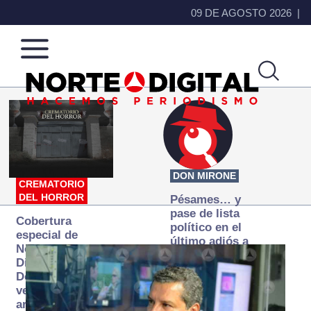
09 DE AGOSTO 2026
Norte
Más
de
que
Ciudad
noticias,
Juárez
hacemos periodismo
DON MIRONE
CREMATORIO
DEL HORROR
Pésames… y
pase de lista
Cobertura
político en el
especial de
último adiós a
Norte
Papá Grande
Digital:
Donde la
verdad
arde… pero