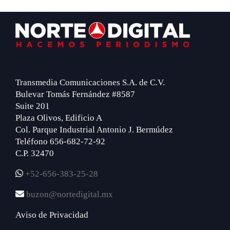
Footer
Transmedia Comunicaciones S.A. de C.V.
Bulevar Tomás Fernández #8587
Suite 201
Plaza Olivos, Edificio A
Col. Parque Industrial Antonio J. Bermúdez
Teléfono 656-682-72-92
C.P. 32470
+52-656-383-25-28
buzon@nortedigital.mx
Aviso de Privacidad