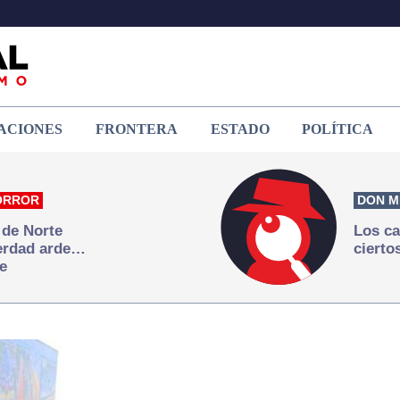
ACIONES
FRONTERA
ESTADO
POLÍTICA
ORROR
DON M
 de Norte
Los ca
verdad arde…
cierto
e