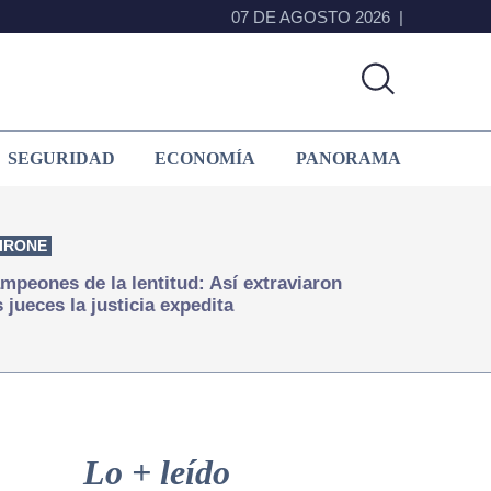
07 DE AGOSTO 2026
SEGURIDAD
ECONOMÍA
PANORAMA
IRONE
mpeones de la lentitud: Así extraviaron
s jueces la justicia expedita
Primary
Sidebar
Lo + leído