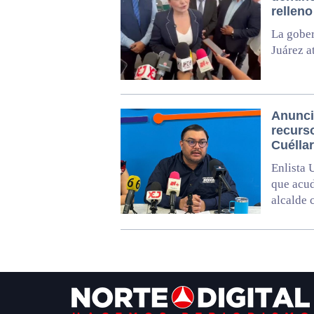
relleno
La gober
Juárez a
Anunci
recurs
Cuélla
Enlista 
que acud
alcalde 
Footer