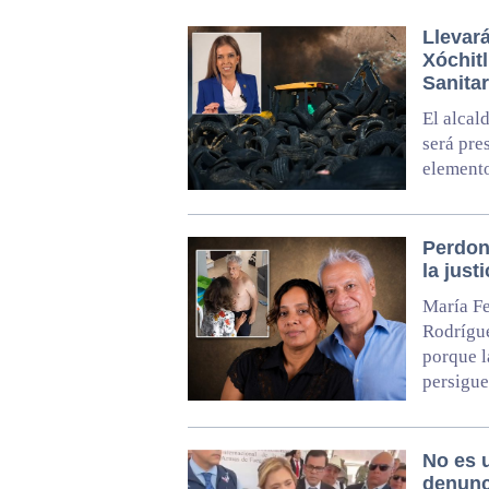
Llevar
Xóchitl
Sanitar
El alcal
será pre
elemento
Perdon
la just
María Fe
Rodrígue
porque l
persigue
No es 
denunci