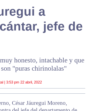
uregui a
cántar, jefe de
 muy honesto, intachable y que
 son "puras chirinolalas"
al |
3:53 pm
22 abril, 2022
ierno, César Jáuregui Moreno,
ontra del jefe del departamento de