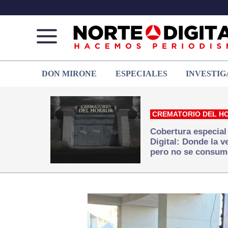
Norte
Más
DON MIRONE
ESPECIALES
INVESTIG
de
que
Ciudad
noticias,
Juárez
hacemos periodismo
CREMATORIO DEL H
Cobertura especial
Digital: Donde la 
pero no se consum