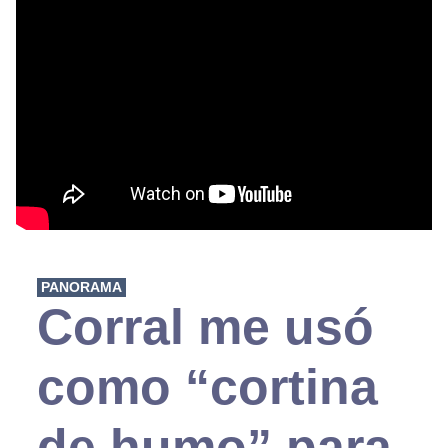
PANORAMA
Corral me usó
como “cortina
de humo” para