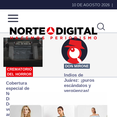
10 DE AGOSTO 2026
Norte
Más
de
que
Ciudad
noticias,
Juárez
hacemos periodismo
DON MIRONE
CREMATORIO
DEL HORROR
Indios de
Juárez: ¡puros
Cobertura
escándalos y
especial de
vergüenzas!
Norte
Digital:
Donde la
verdad
arde… pero