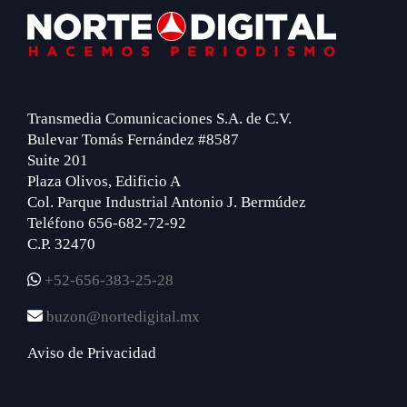
Footer
Transmedia Comunicaciones S.A. de C.V.
Bulevar Tomás Fernández #8587
Suite 201
Plaza Olivos, Edificio A
Col. Parque Industrial Antonio J. Bermúdez
Teléfono 656-682-72-92
C.P. 32470
+52-656-383-25-28
buzon@nortedigital.mx
Aviso de Privacidad