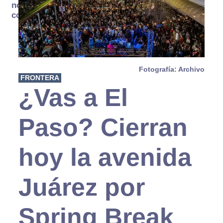
no se
consume
Fotografía: Archivo
FRONTERA
¿Vas a El
Paso? Cierran
hoy la avenida
Juárez por
Spring Break