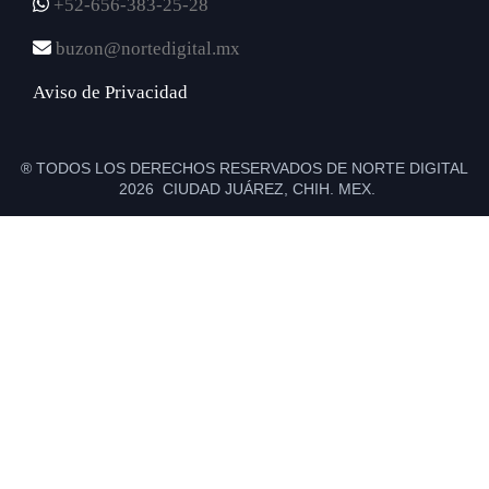
+52-656-383-25-28
buzon@nortedigital.mx
Aviso de Privacidad
® TODOS LOS DERECHOS RESERVADOS DE NORTE DIGITAL
2026 CIUDAD JUÁREZ, CHIH. MEX.