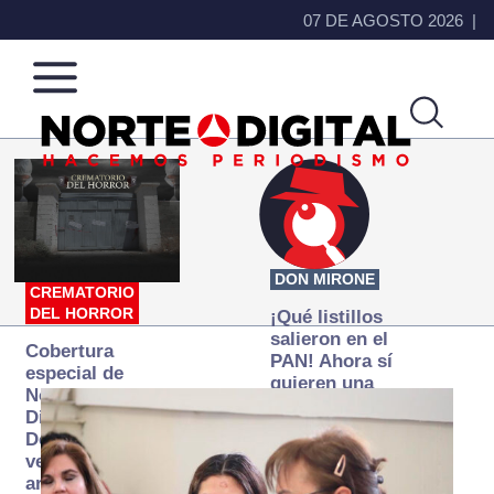
07 DE AGOSTO 2026
Norte
Más
de
que
Ciudad
noticias,
Juárez
hacemos periodismo
DON MIRONE
CREMATORIO
DEL HORROR
¡Qué listillos
salieron en el
Cobertura
PAN! Ahora sí
especial de
quieren una
Norte
Fiscalía
Digital:
autónoma… y
Donde la
transexenal
verdad
arde… pero