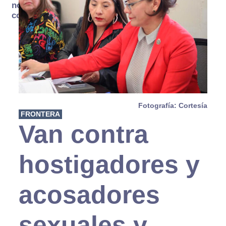
no se
consume
Fotografía: Cortesía
FRONTERA
Van contra
hostigadores y
acosadores
sexuales y