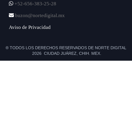
+52-656-383-25-28
buzon@nortedigital.mx
Aviso de Privacidad
® TODOS LOS DERECHOS RESERVADOS DE NORTE DIGITAL
2026 CIUDAD JUÁREZ, CHIH. MEX.