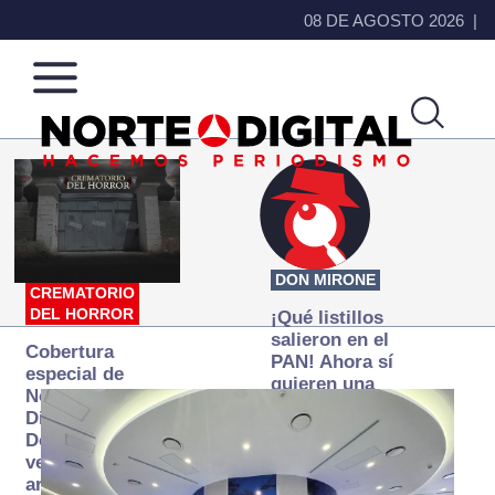
08 DE AGOSTO 2026
Norte
Más
de
que
Ciudad
noticias,
Juárez
hacemos periodismo
DON MIRONE
CREMATORIO
DEL HORROR
¡Qué listillos
salieron en el
Cobertura
PAN! Ahora sí
especial de
quieren una
Norte
Fiscalía
Digital:
autónoma… y
Donde la
transexenal
verdad
arde… pero