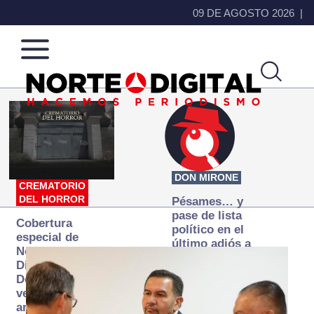
09 DE AGOSTO 2026
Norte
Más
de
que
Ciudad
noticias,
Juárez
hacemos periodismo
DON MIRONE
CREMATORIO
DEL HORROR
Pésames… y
pase de lista
Cobertura
político en el
especial de
último adiós a
Norte
Papá Grande
Digital:
Donde la
verdad
arde… pero