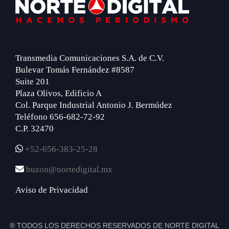
Footer
Transmedia Comunicaciones S.A. de C.V.
Bulevar Tomás Fernández #8587
Suite 201
Plaza Olivos, Edificio A
Col. Parque Industrial Antonio J. Bermúdez
Teléfono 656-682-72-92
C.P. 32470
+52-656-383-25-28
buzon@nortedigital.mx
Aviso de Privacidad
® TODOS LOS DERECHOS RESERVADOS DE NORTE DIGITAL