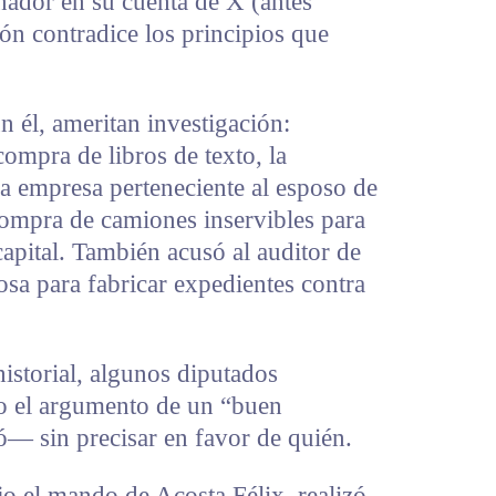
nador en su cuenta de X (antes
ción contradice los principios que
n él, ameritan investigación:
compra de libros de texto, la
a empresa perteneciente al esposo de
compra de camiones inservibles para
capital. También acusó al auditor de
sa para fabricar expedientes contra
istorial, algunos diputados
ajo el argumento de un “buen
 sin precisar en favor de quién.
o el mando de Acosta Félix, realizó