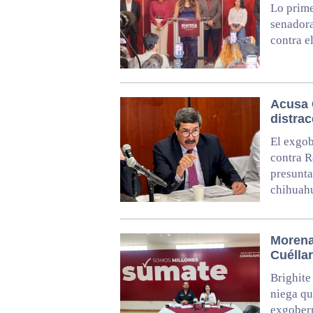
Lo prime
senadora
contra e
Acusa 
distra
El exgob
contra R
presunta
chihuah
Morena
Cuéllar
Brighite
niega qu
exgober