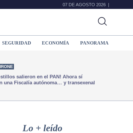
07 DE AGOSTO 2026
SEGURIDAD
ECONOMÍA
PANORAMA
IRONE
istillos salieron en el PAN! Ahora sí
n una Fiscalía autónoma… y transexenal
Primary
Sidebar
Lo + leído