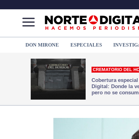
Norte
Más
DON MIRONE
ESPECIALES
INVESTIG
de
que
Ciudad
noticias,
Juárez
hacemos periodismo
CREMATORIO DEL H
Cobertura especial
Digital: Donde la 
pero no se consum