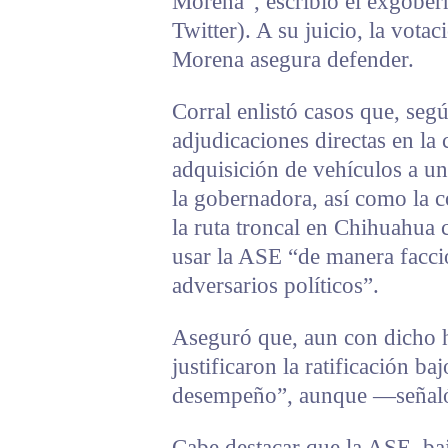
Morena”, escribió el exgober
Twitter). A su juicio, la vota
Morena asegura defender.
Corral enlistó casos que, segú
adjudicaciones directas en la 
adquisición de vehículos a un
la gobernadora, así como la 
la ruta troncal en Chihuahua 
usar la ASE “de manera faccio
adversarios políticos”.
Aseguró que, aun con dicho h
justificaron la ratificación b
desempeño”, aunque —señaló—
Cabe destacar que la ASE, baj