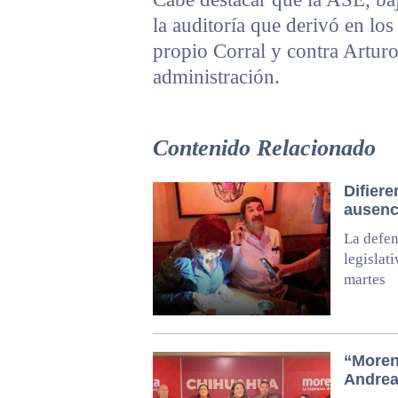
la auditoría que derivó en los
propio Corral y contra Artur
administración.
Contenido Relacionado
Difier
ausenc
La defen
legislat
martes
“Moren
Andrea