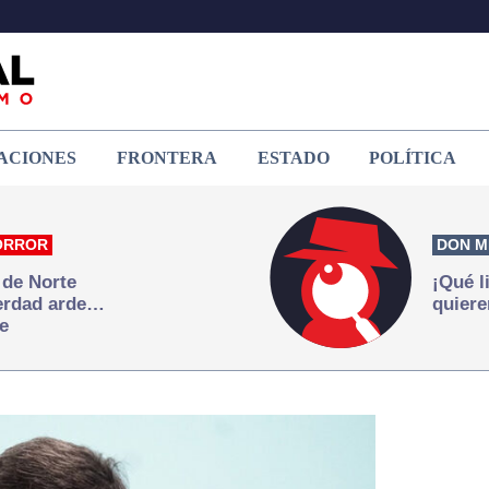
ACIONES
FRONTERA
ESTADO
POLÍTICA
ORROR
DON M
 de Norte
¡Qué l
verdad arde…
quiere
e