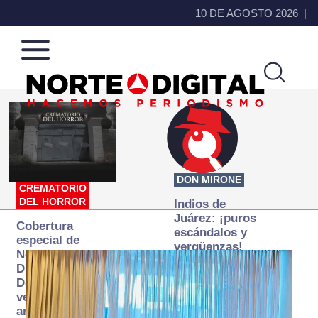
10 DE AGOSTO 2026
Norte
Más
de
que
Ciudad
noticias,
Juárez
hacemos periodismo
DON MIRONE
CREMATORIO
DEL HORROR
Indios de
Juárez: ¡puros
Cobertura
escándalos y
especial de
vergüenzas!
Norte
Digital:
Donde la
verdad
arde… pero