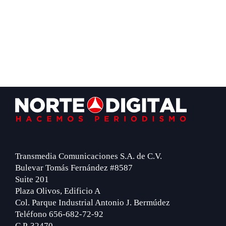
Footer
Transmedia Comunicaciones S.A. de C.V.
Bulevar Tomás Fernández #8587
Suite 201
Plaza Olivos, Edificio A
Col. Parque Industrial Antonio J. Bermúdez
Teléfono 656-682-72-92
C.P. 32470