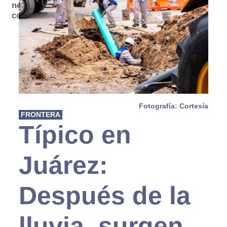
no se
consume
Fotografía: Cortesía
FRONTERA
Típico en
Juárez:
Después de la
lluvia, surgen