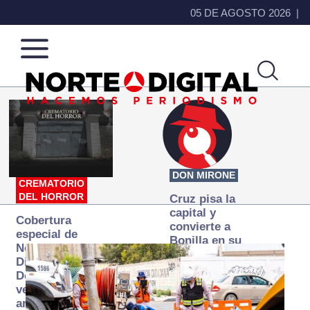
05 DE AGOSTO 2026
Norte
Más
de
que
Ciudad
noticias,
Juárez
hacemos periodismo
DON MIRONE
CREMATORIO
DEL HORROR
Cruz pisa la
capital y
Cobertura
convierte a
especial de
Bonilla en su
Norte
primer blanco
Digital:
Donde la
verdad
arde… pero