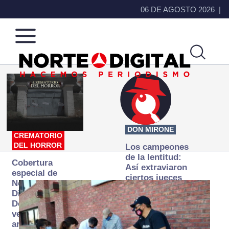
06 DE AGOSTO 2026
Norte
Más
de
que
Ciudad
noticias,
Juárez
hacemos periodismo
DON MIRONE
CREMATORIO
DEL HORROR
Los campeones
de la lentitud:
Cobertura
Así extraviaron
especial de
ciertos jueces
Norte
la justicia
Digital:
expedita
Donde la
verdad
arde… pero