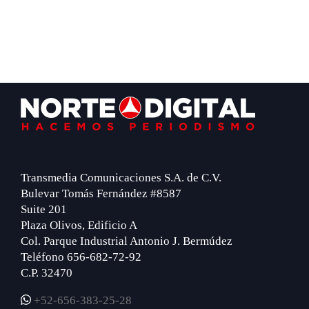
Footer
Transmedia Comunicaciones S.A. de C.V.
Bulevar Tomás Fernández #8587
Suite 201
Plaza Olivos, Edificio A
Col. Parque Industrial Antonio J. Bermúdez
Teléfono 656-682-72-92
C.P. 32470
+52-656-383-25-28