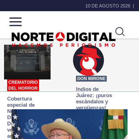
10 DE AGOSTO 2026
Norte
Más
de
que
Ciudad
noticias,
Juárez
hacemos periodismo
DON MIRONE
CREMATORIO
DEL HORROR
Indios de
Juárez: ¡puros
Cobertura
escándalos y
especial de
vergüenzas!
Norte
Digital:
Donde la
verdad
arde… pero