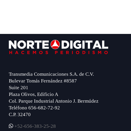
Footer
Transmedia Comunicaciones S.A. de C.V.
Bulevar Tomás Fernández #8587
Suite 201
Plaza Olivos, Edificio A
Col. Parque Industrial Antonio J. Bermúdez
Teléfono 656-682-72-92
C.P. 32470
+52-656-383-25-28