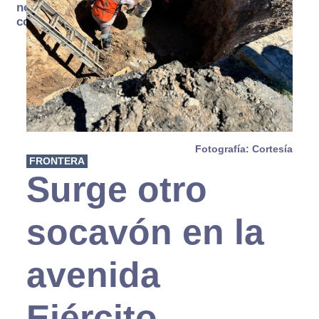
no se
consume
Fotografía: Cortesía
FRONTERA
Surge otro
socavón en la
avenida
Ejército