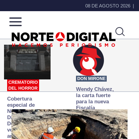
08 DE AGOSTO 2026
Norte
Más
de
que
Ciudad
noticias,
Juárez
hacemos periodismo
DON MIRONE
CREMATORIO
DEL HORROR
Wendy Chávez,
la carta fuerte
Cobertura
para la nueva
especial de
Fiscalía
Norte
autónoma
Digital:
Donde la
verdad
arde… pero