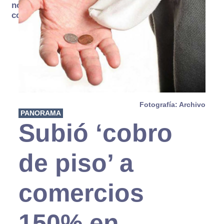
no se
consume
Fotografía: Archivo
PANORAMA
Subió ‘cobro
de piso’ a
comercios
150% en