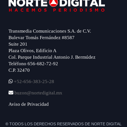
Footer
Transmedia Comunicaciones S.A. de C.V.
Bulevar Tomás Fernández #8587
Suite 201
Plaza Olivos, Edificio A
Col. Parque Industrial Antonio J. Bermúdez
Teléfono 656-682-72-92
C.P. 32470
+52-656-383-25-28
buzon@nortedigital.mx
Aviso de Privacidad
® TODOS LOS DERECHOS RESERVADOS DE NORTE DIGITAL