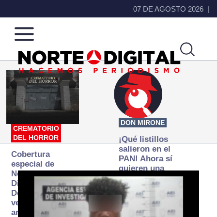
07 DE AGOSTO 2026
Norte
Más
de
que
Ciudad
noticias,
Juárez
hacemos periodismo
DON MIRONE
CREMATORIO
DEL HORROR
¡Qué listillos
salieron en el
Cobertura
PAN! Ahora sí
especial de
quieren una
Norte
Fiscalía
Digital:
autónoma… y
Donde la
transexenal
verdad
arde… pero