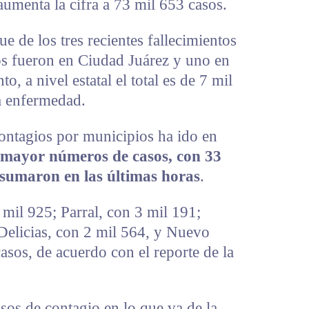
umenta la cifra a 73 mil 653 casos.
e de los tres recientes fallecimientos
os fueron en Ciudad Juárez y uno en
, a nivel estatal el total es de 7 mil
a enfermedad.
contagios por municipios ha ido en
 mayor números de casos, con 33
 sumaron en las últimas horas
.
mil 925; Parral, con 3 mil 191;
elicias, con 2 mil 564, y Nuevo
sos, de acuerdo con el reporte de la
os de contagio en lo que va de la