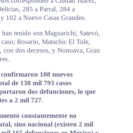
sos corresponden a Ciudad Juárez,
licias, 285 a Parral, 284 a
y 102 a Nuevo Casas Grandes.
 han tenido son Maguarichi, Satevó,
caso; Rosario, Matachic El Tule,
, con dos decesos, y Nonoava, Gran
res.
e confirmaron 108 nuevos
otal de 138 mil 793 casos
portaron dos defunciones, lo que
tes a 2 mil 727
.
aumentó constantemente no
atal, sino nacional (existen 2 mil
 mil 165 defunciones en México) y