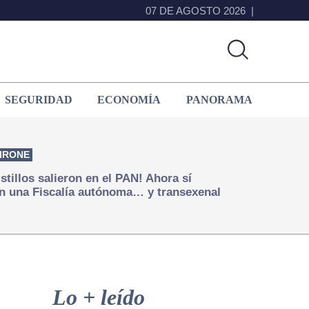
07 DE AGOSTO 2026
SEGURIDAD
ECONOMÍA
PANORAMA
IRONE
istillos salieron en el PAN! Ahora sí
n una Fiscalía autónoma… y transexenal
Primary
Sidebar
Lo + leído