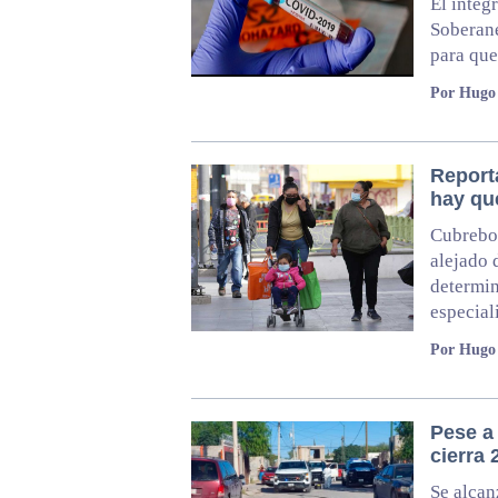
El integ
Soberane
para que
Por Hugo
Report
hay qu
Cubreboc
alejado 
determin
especial
Por Hugo
Pese a 
cierra
Se alcan