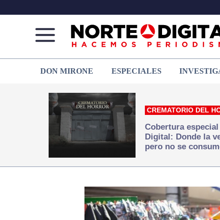
Norte
Más
DON MIRONE
ESPECIALES
INVESTIG
de
que
Ciudad
noticias,
Juárez
hacemos periodismo
CREMATORIO DEL H
Cobertura especial
Digital: Donde la 
pero no se consum