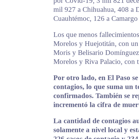
por Covid-19, 3 mil 821 dece
mil 927 a Chihuahua, 408 a De
Cuauhtémoc, 126 a Camargo 
Los que menos fallecimientos
Morelos y Huejotitán, con un 
Moris y Belisario Domínguez
Morelos y Riva Palacio, con t
Por otro lado, en El Paso s
contagios, lo que suma un t
confirmados. También se re
incrementó la cifra de muer
La cantidad de contagios 
solamente a nivel local y est
226 casos de contagio y 234