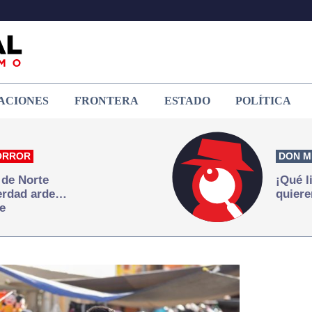
ACIONES
FRONTERA
ESTADO
POLÍTICA
ORROR
DON M
 de Norte
¡Qué l
verdad arde…
quiere
e