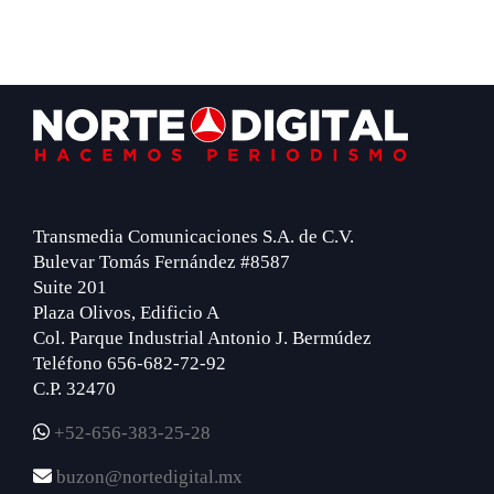
Footer
Transmedia Comunicaciones S.A. de C.V.
Bulevar Tomás Fernández #8587
Suite 201
Plaza Olivos, Edificio A
Col. Parque Industrial Antonio J. Bermúdez
Teléfono 656-682-72-92
C.P. 32470
+52-656-383-25-28
buzon@nortedigital.mx