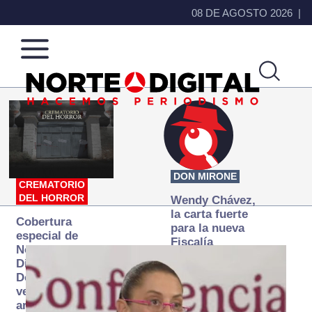
08 DE AGOSTO 2026
Norte
Más
de
que
Ciudad
noticias,
Juárez
hacemos periodismo
DON MIRONE
CREMATORIO
DEL HORROR
Wendy Chávez,
la carta fuerte
Cobertura
para la nueva
especial de
Fiscalía
Norte
autónoma
Digital:
Donde la
verdad
arde… pero