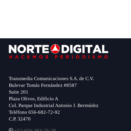
Footer
Transmedia Comunicaciones S.A. de C.V.
Bulevar Tomás Fernández #8587
Suite 201
Plaza Olivos, Edificio A
Col. Parque Industrial Antonio J. Bermúdez
Teléfono 656-682-72-92
C.P. 32470
+52-656-383-25-28