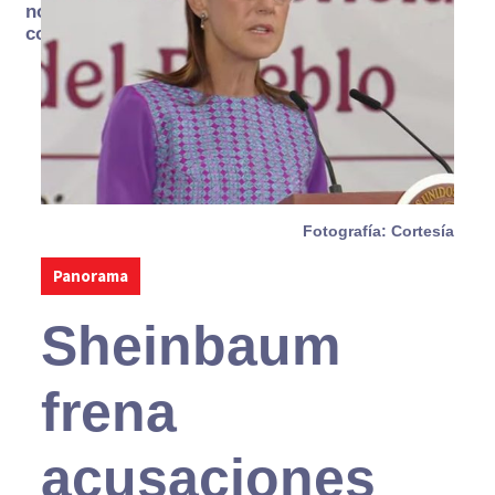
no se
consume
Fotografía: Cortesía
Panorama
Sheinbaum
frena
acusaciones