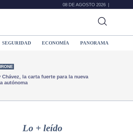
08 DE AGOSTO 2026
SEGURIDAD
ECONOMÍA
PANORAMA
IRONE
Chávez, la carta fuerte para la nueva
ía autónoma
Primary
Sidebar
Lo + leído