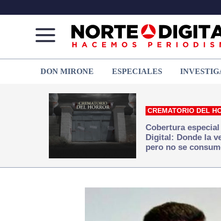
Norte
Más
DON MIRONE
ESPECIALES
INVESTIG
de
que
Ciudad
noticias,
Juárez
hacemos periodismo
CREMATORIO DEL H
Cobertura especial
Digital: Donde la 
pero no se consum