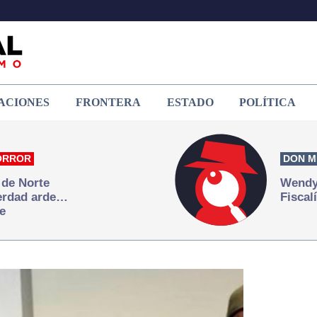
ACIONES
FRONTERA
ESTADO
POLÍTICA
ORROR
DON M
 de Norte
Wendy 
verdad arde…
Fiscal
e