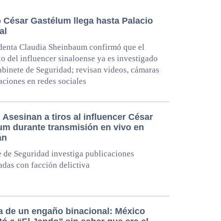
o César Gastélum llega hasta Palacio
al
denta Claudia Sheinbaum confirmó que el
o del influencer sinaloense ya es investigado
abinete de Seguridad; revisan videos, cámaras
aciones en redes sociales
Asesinan a tiros al influencer César
um durante transmisión en vivo en
án
 de Seguridad investiga publicaciones
adas con facción delictiva
a de un engaño binacional: México