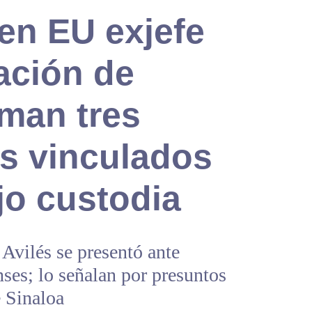
en EU exjefe
ación de
uman tres
os vinculados
jo custodia
vilés se presentó ante
ses; lo señalan por presuntos
e Sinaloa