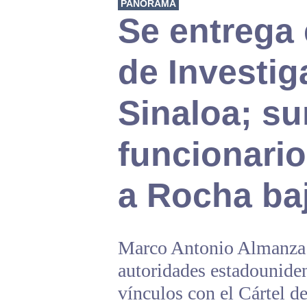
PANORAMA
Se entrega 
de Investig
Sinaloa; s
funcionari
a Rocha ba
Marco Antonio Almanza A
autoridades estadouniden
vínculos con el Cártel d