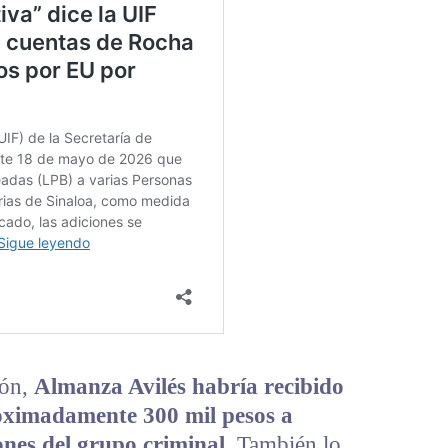
ión,
Almanza Avilés habría recibido
oximadamente 300 mil pesos a
ones del grupo criminal
. También lo