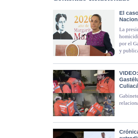
El cas
Nacion
La presi
homicidi
por el G
y public
VIDEO: 
Gastél
Culiac
Gabinete
relacion
Crónic