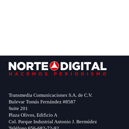
Footer
Transmedia Comunicaciones S.A. de C.V.
Bulevar Tomás Fernández #8587
Suite 201
Plaza Olivos, Edificio A
Col. Parque Industrial Antonio J. Bermúdez
Teléfono 656-682-72-92