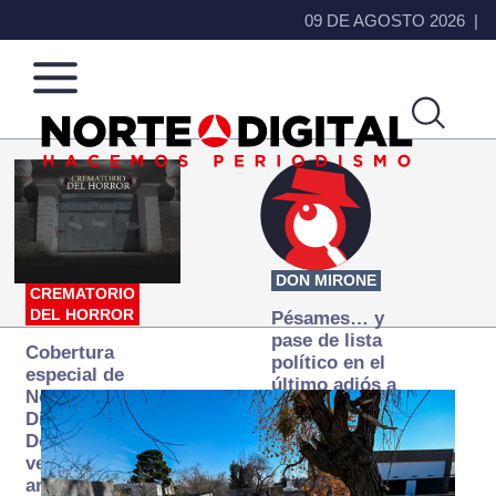
09 DE AGOSTO 2026
Norte
Más
de
que
Ciudad
noticias,
Juárez
hacemos periodismo
DON MIRONE
CREMATORIO
DEL HORROR
Pésames… y
pase de lista
Cobertura
político en el
especial de
último adiós a
Norte
Papá Grande
Digital:
Donde la
verdad
arde… pero