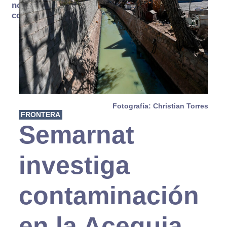
no se
consume
Fotografía: Christian Torres
FRONTERA
Semarnat
investiga
contaminación
en la Acequia