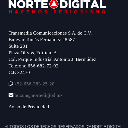
Footer
Sidebar
Transmedia Comunicaciones S.A. de C.V.
Bulevar Tomás Fernández #8587
Suite 201
Plaza Olivos, Edificio A
Col. Parque Industrial Antonio J. Bermúdez
Teléfono 656-682-72-92
C.P. 32470
+52-656-383-25-28
buzon@nortedigital.mx
Aviso de Privacidad
® TODOS LOS DERECHOS RESERVADOS DE NORTE DIGITAL