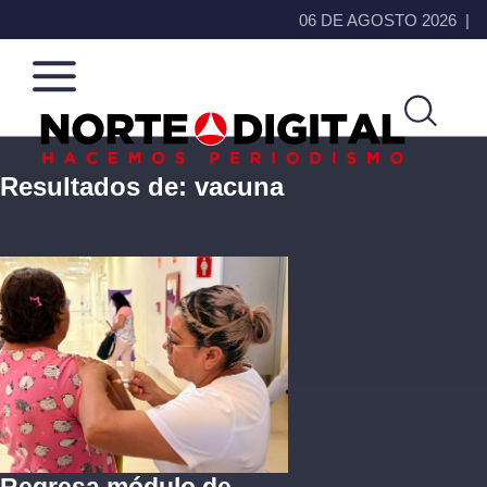
06 DE AGOSTO 2026
Resultados de:
vacuna
Norte
Más
de
que
Ciudad
noticias,
Juárez
hacemos periodismo