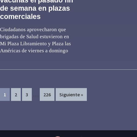
vacunas el pasado fin
de semana en plazas
comerciales
Ciudadanos aprovecharon que
brigadas de Salud estuvieron en
Mi Plaza Libramiento y Plaza las
Américas de viernes a domingo
Interim
…
Page
Page
Page
Page
1
2
3
226
Siguiente »
pages
omitted
Primary