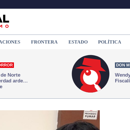
ACIONES
FRONTERA
ESTADO
POLÍTICA
ORROR
DON M
 de Norte
Wendy 
verdad arde…
Fiscal
e