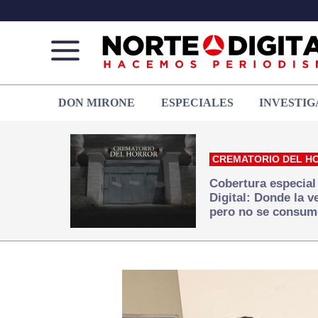
Norte
Más
DON MIRONE
ESPECIALES
INVESTIG
de
que
Ciudad
noticias,
Juárez
hacemos periodismo
CREMATORIO DEL H
Cobertura especial
Digital: Donde la 
pero no se consum