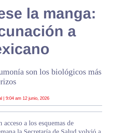
se la manga:
cunación a
exicano
umonía son los biológicos más
erizos
l |
9:04 am
12 junio, 2026
n acceso a los esquemas de
emana la Secretaría de Salud volvió a