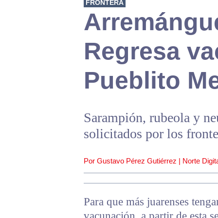
FRONTERA
Arremángue
Regresa va
Pueblito M
Sarampión, rubeola y ne
solicitados por los front
Por Gustavo Pérez Gutiérrez | Norte Digita
Para que más juarenses tenga
vacunación, a partir de esta s