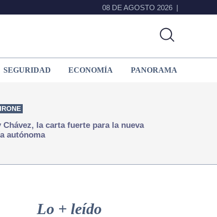
08 DE AGOSTO 2026
SEGURIDAD
ECONOMÍA
PANORAMA
IRONE
Chávez, la carta fuerte para la nueva
ía autónoma
Primary
Sidebar
Lo + leído