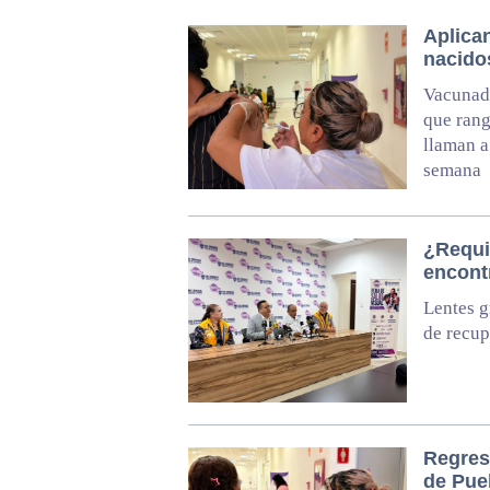
Aplican
nacido
Vacunado
que rang
llaman a
semana
¿Requi
encontr
Lentes g
de recup
Regres
de Pue