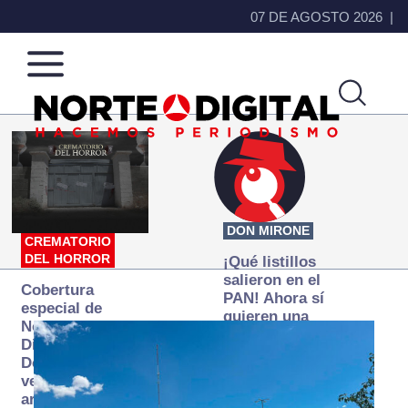
07 DE AGOSTO 2026
Norte
Más
de
que
Ciudad
noticias,
Juárez
hacemos periodismo
DON MIRONE
CREMATORIO
DEL HORROR
¡Qué listillos
salieron en el
Cobertura
PAN! Ahora sí
especial de
quieren una
Norte
Fiscalía
Digital:
autónoma… y
Donde la
transexenal
verdad
arde… pero