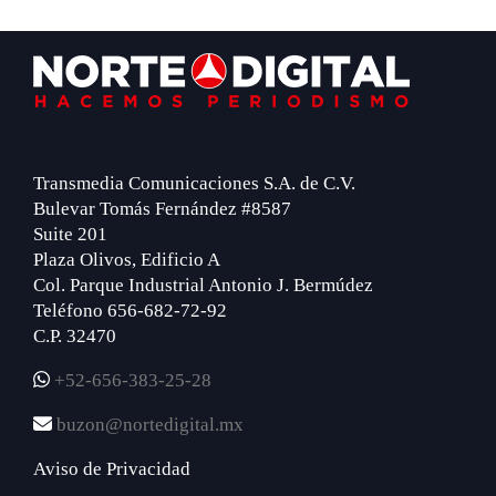
Footer
Transmedia Comunicaciones S.A. de C.V.
Bulevar Tomás Fernández #8587
Suite 201
Plaza Olivos, Edificio A
Col. Parque Industrial Antonio J. Bermúdez
Teléfono 656-682-72-92
C.P. 32470
+52-656-383-25-28
buzon@nortedigital.mx
Aviso de Privacidad