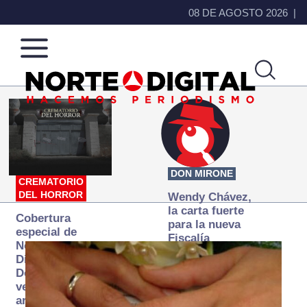
08 DE AGOSTO 2026
Norte
Más
de
que
Ciudad
noticias,
Juárez
hacemos periodismo
DON MIRONE
CREMATORIO
DEL HORROR
Wendy Chávez,
la carta fuerte
Cobertura
para la nueva
especial de
Fiscalía
Norte
autónoma
Digital:
Donde la
verdad
arde… pero