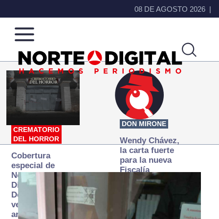
08 DE AGOSTO 2026
Norte
Más
de
que
Ciudad
noticias,
Juárez
hacemos periodismo
DON MIRONE
CREMATORIO
DEL HORROR
Wendy Chávez,
la carta fuerte
Cobertura
para la nueva
especial de
Fiscalía
Norte
autónoma
Digital:
Donde la
verdad
arde… pero