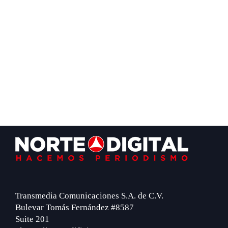
Footer
Transmedia Comunicaciones S.A. de C.V.
Bulevar Tomás Fernández #8587
Suite 201