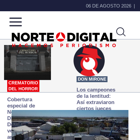
06 DE AGOSTO 2026
Norte
Más
de
que
Ciudad
noticias,
Juárez
hacemos periodismo
DON MIRONE
CREMATORIO
DEL HORROR
Los campeones
de la lentitud:
Cobertura
Así extraviaron
especial de
ciertos jueces
Norte
la justicia
Digital:
expedita
Donde la
verdad
arde… pero