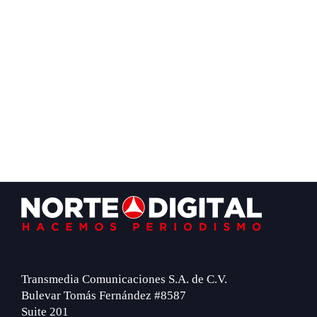
Footer
Transmedia Comunicaciones S.A. de C.V.
Bulevar Tomás Fernández #8587
Suite 201