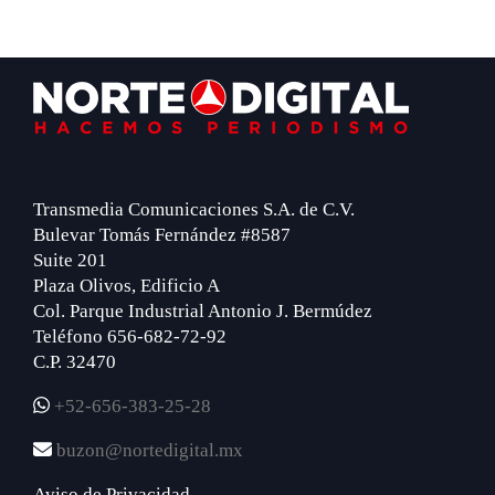
Footer
Transmedia Comunicaciones S.A. de C.V.
Bulevar Tomás Fernández #8587
Suite 201
Plaza Olivos, Edificio A
Col. Parque Industrial Antonio J. Bermúdez
Teléfono 656-682-72-92
C.P. 32470
+52-656-383-25-28
buzon@nortedigital.mx
Aviso de Privacidad