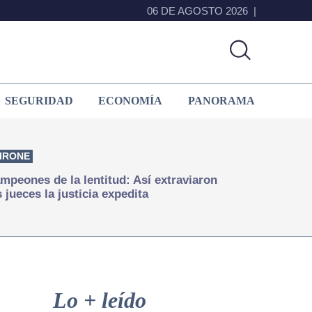
06 DE AGOSTO 2026
SEGURIDAD
ECONOMÍA
PANORAMA
IRONE
mpeones de la lentitud: Así extraviaron
s jueces la justicia expedita
Primary
Sidebar
Lo + leído