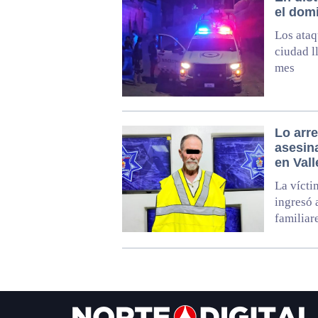
el dom
Los ataq
ciudad l
mes
Lo arr
asesina
en Val
La vícti
ingresó 
familiar
Footer