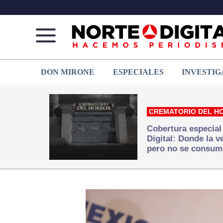
Norte
Más
DON MIRONE
ESPECIALES
INVESTIG
de
que
Ciudad
noticias,
Juárez
hacemos periodismo
CREMATORIO DEL H
Cobertura especial
Digital: Donde la 
pero no se consum