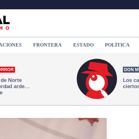
ACIONES
FRONTERA
ESTADO
POLÍTICA
ORROR
DON M
 de Norte
Los ca
verdad arde…
cierto
e