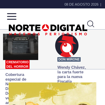
08 DE AGOSTO 2026
Norte
Más
de
que
Ciudad
noticias,
Juárez
hacemos periodismo
DON MIRONE
CREMATORIO
DEL HORROR
Wendy Chávez,
la carta fuerte
Cobertura
para la nueva
especial de
Fiscalía
Norte
autónoma
Digital:
Donde la
verdad
arde… pero