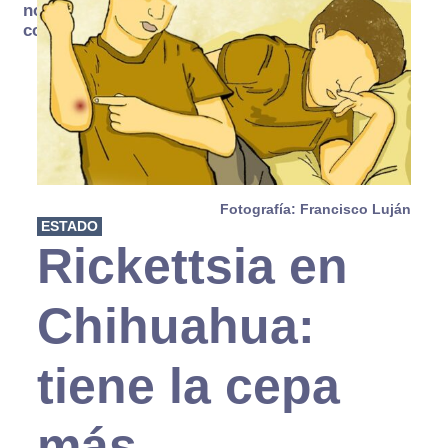
no se
consume
Fotografía: Francisco Luján
ESTADO
Rickettsia en
Chihuahua:
tiene la cepa
más