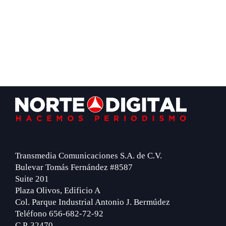
Footer
Transmedia Comunicaciones S.A. de C.V.
Bulevar Tomás Fernández #8587
Suite 201
Plaza Olivos, Edificio A
Col. Parque Industrial Antonio J. Bermúdez
Teléfono 656-682-72-92
C.P. 32470