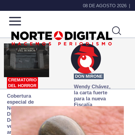
08 DE AGOSTO 2026
Norte
Más
de
que
Ciudad
noticias,
Juárez
hacemos periodismo
DON MIRONE
CREMATORIO
DEL HORROR
Wendy Chávez,
la carta fuerte
Cobertura
para la nueva
especial de
Fiscalía
Norte
autónoma
Digital:
Donde la
verdad
arde… pero