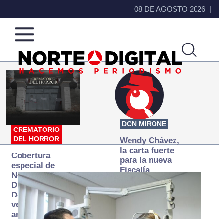
08 DE AGOSTO 2026
Norte
Más
de
que
Ciudad
noticias,
Juárez
hacemos periodismo
DON MIRONE
CREMATORIO
DEL HORROR
Wendy Chávez,
la carta fuerte
Cobertura
para la nueva
especial de
Fiscalía
Norte
autónoma
Digital:
Donde la
verdad
arde… pero