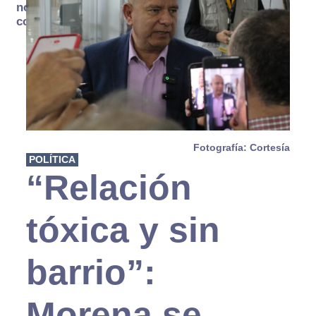
no se
consume
Fotografía: Cortesía
POLÍTICA
“Relación
tóxica y sin
barrio”:
Morena se