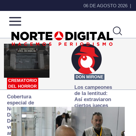
06 DE AGOSTO 2026
Norte
Más
de
que
Ciudad
noticias,
Juárez
hacemos periodismo
DON MIRONE
CREMATORIO
DEL HORROR
Los campeones
de la lentitud:
Cobertura
Así extraviaron
especial de
ciertos jueces
Norte
la justicia
Digital:
expedita
Donde la
verdad
arde… pero