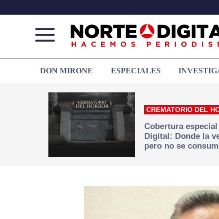
Norte
Más
DON MIRONE
ESPECIALES
INVESTIG
de
que
Ciudad
noticias,
Juárez
hacemos periodismo
CREMATORIO DEL H
Cobertura especial
Digital: Donde la 
pero no se consum