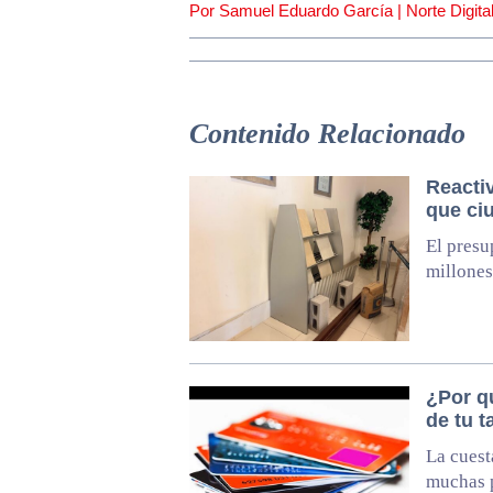
Por Samuel Eduardo García | Norte Digital
Contenido Relacionado
Reactiv
que ci
El presu
millones
¿Por q
de tu t
La cuest
muchas p