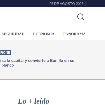
05 DE AGOSTO 2026
SEGURIDAD
ECONOMÍA
PANORAMA
IRONE
isa la capital y convierte a Bonilla en su
 blanco
Primary
Sidebar
Lo + leído