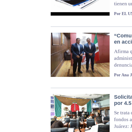
tienen u
Por EL 
“Comul
en acc
Afirma q
administ
denuncia
Por Ana J
Solicit
por 4.5
Se trata
fondos a
Juárez: