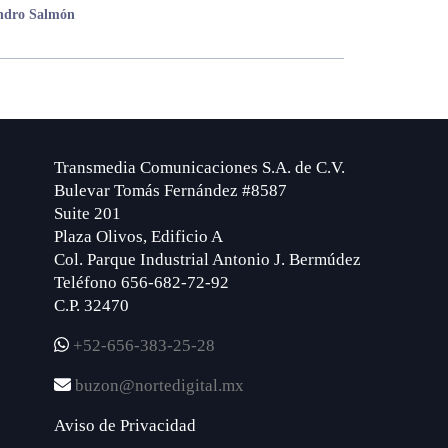
andro Salmón
Transmedia Comunicaciones S.A. de C.V.
Bulevar Tomás Fernández #8587
Suite 201
Plaza Olivos, Edificio A
Col. Parque Industrial Antonio J. Bermúdez
Teléfono 656-682-72-92
C.P. 32470
+52-656-383-25-28
buzon@nortedigital.mx
Aviso de Privacidad